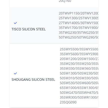
20Q760
20TWVP1150/20TWV1200/20T
25TWV1300/25TWV1300S/27T
27TWV1400S/30TWV1500/30T
35TWV1700/35TWV1900/
TISCO SILICON STEEL
35TWG230/35TWG250/35TWG3
50TWG250/50TWG290/50TWG
25SWYS500/35SWYS500/
35SWYS600/35SWYS900/50SW
20SW1200/20SW1500/27SW23
35SW230/35SW250/35SW270/
35SW330/35SW360/35SW400/
50SW1300/50SW230/50SW250
50SW310/50SW330/50SW350/
SHOUGANG SILICON STEEL
50SW530/50SW600/50SW700/
65SW1000/65SW1300/65SW60
50SWG470/50SWH470/50SWH
35SWR300/50SWR1300/50SWR
23SQG090