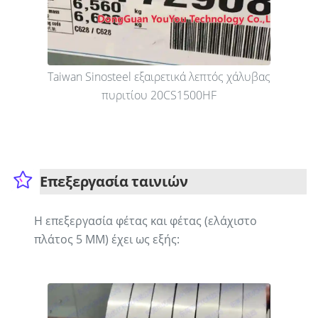
Taiwan Sinosteel εξαιρετικά λεπτός χάλυβας
πυριτίου 20CS1500HF
Επεξεργασία ταινιών
Η επεξεργασία φέτας και φέτας (ελάχιστο
πλάτος 5 ΜΜ) έχει ως εξής: