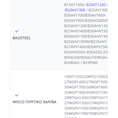
B15AT1000/
B20AT1200
/B20A
/
B20AV1300
/ B25AV1300/B27A
B35AV1700/B35AV1800/
B35AV1900/B35AV2000/B35AV
B20AHV1200/B20AHV1300/
B27AHV1400/B30AHV1500/
B35AHV1700/B35AHV1900/
BAOSTEEL
B25AHV1300M/B27AHV1300M/
B27APV1400/B30APV1500/ B35
B35AHS500/ B35A250-Z/B35A2
B50A250/B50A270/B50A290/B5
B20R065 / B23P085
15WT1550/20WTG1300/
20WTG
27WGP1400/27WGP1500/ 30W
30WGP1700/30WGP1800/ 35W
35WGP1900/35WGP2100/
20WTGH1300/20WTGH1500/
WISCO ΠΥΡΙΤΙΚΟ ΧΑΛΥΒΑ
27WGPH1500/27WGPH1800/
30WGPH1500/30WGPH1800/
35WGPH1700/35WGPH1900/ 23