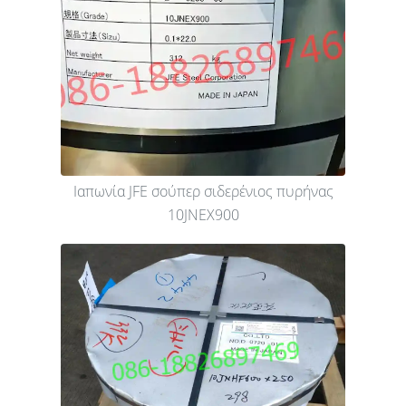
Ιαπωνία JFE σούπερ σιδερένιος πυρήνας
10JNEX900