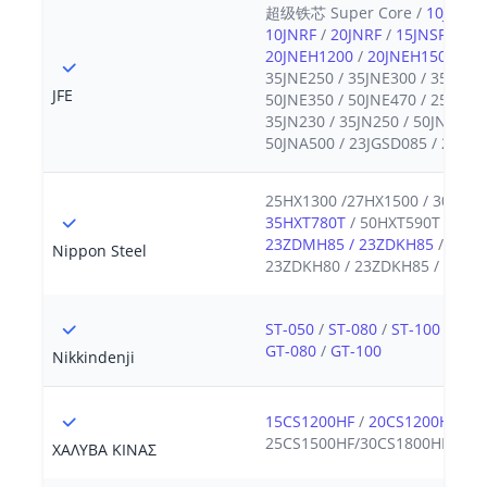
超级铁芯 Super Core /
10JNEX9
10JNRF
/
20JNRF
/
15JNSF950
/
20JNEH1200
/
20JNEH1500
/
20
35JNE250 / 35JNE300 / 35JNE44
JFE
50JNE350 / 50JNE470 / 25JNE13
35JN230 / 35JN250 / 50JN230 /
50JNA500 / 23JGSD085 / 23JG
25HX1300 /27HX1500 / 30HX15
35HXT780T
/ 50HXT590T / 50H
23ZDMH85 / 23ZDKH85
/ 23ZD
Nippon Steel
23ZDKH80 / 23ZDKH85 / 23ZD
ST-050
/
ST-080
/
ST-100
/
ST-1
GT-080
/
GT-100
Nikkindenji
15CS1200HF
/
20CS1200HF
/
2
25CS1500HF/30CS1800HF
ΧΑΛΥΒΑ ΚΙΝΑΣ