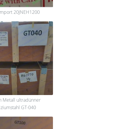
-Import 20JNEH1200
n Metall ultradünner
liziumstahl GT-040