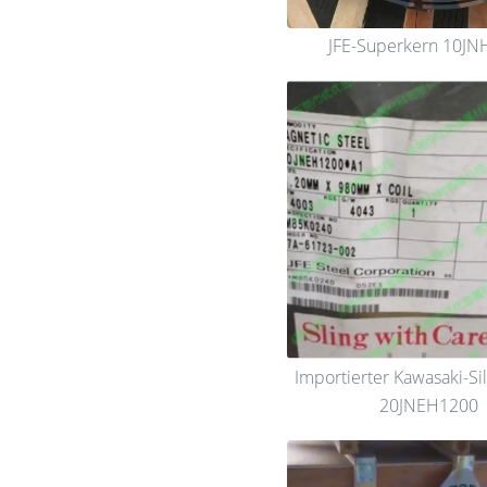
JFE-Superkern 10JN
Importierter Kawasaki-Sil
20JNEH1200