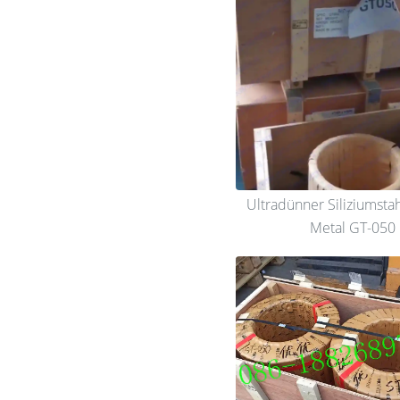
Ultradünner Siliziumsta
Metal GT-050