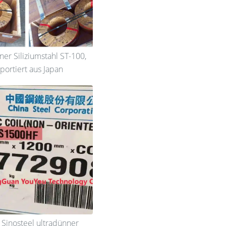
er Siliziumstahl ST-100,
portiert aus Japan
 Sinosteel ultradünner