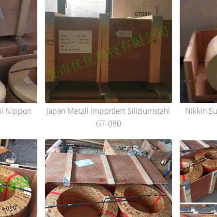
hl Nippon
Japan Metall importiert Siliziumstahl
Nikkin Su
GT-080