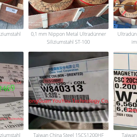
iziumstahl
0,1 mm Nippon Metal Ultradünner
Ultradünn
Siliziumstahl ST-100
im
iziumstahl
Taiwan China Steel 15CS1200HF
Taiwan