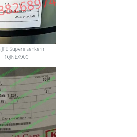
n JFE Supereisenkern
10JNEX900