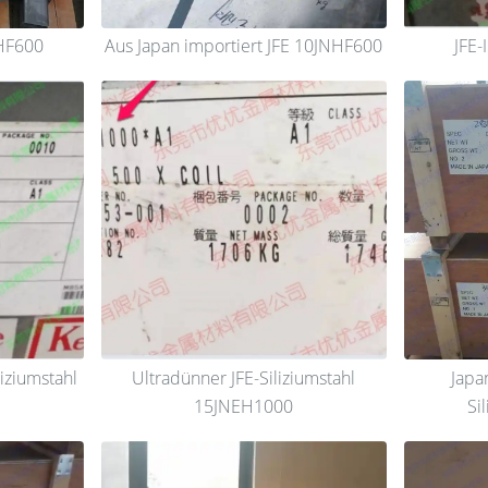
HF600
Aus Japan importiert JFE 10JNHF600
JFE
iziumstahl
Ultradünner JFE-Siliziumstahl
Japa
15JNEH1000
Si