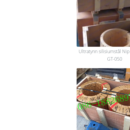
Ultratynn silisiumstål Ni
GT-050