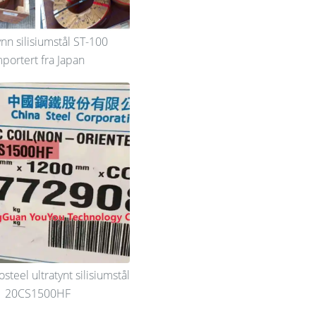
ynn silisiumstål ST-100
mportert fra Japan
steel ultratynt silisiumstål
20CS1500HF