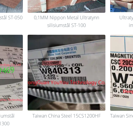
stål ST-050
0,1MM Nippon Metal Ultratynn
Ultrat
silisiumstål ST-100
i
siumstål
Taiwan China Steel 15CS1200HF
Taiwan Sino
1300