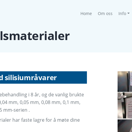
(current)
Home
Om oss
Info
lsmaterialer
d silisiumråvarer
ebehandling i 8 år, og de vanlig brukte
r 0,04 mm, 0,05 mm, 0,08 mm, 0,1 mm,
5 mm-serien .
aler har faste lagre for å møte dine