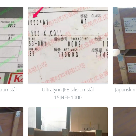
siumstål
Ultratynn JFE silisiumstål
Japansk me
15JNEH1000