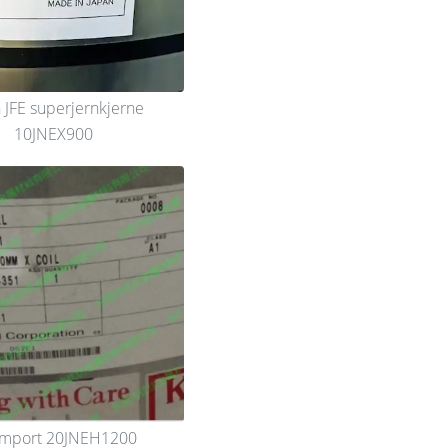
 JFE superjernkjerne
10JNEX900
 import 20JNEH1200