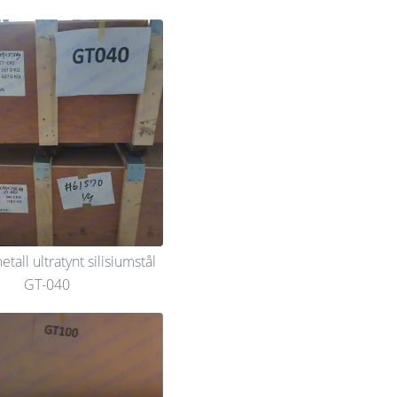
tall ultratynt silisiumstål
GT-040