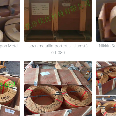
ppon Metal
Japan metallimportert silisiumstål
Nikkin Su
GT-080