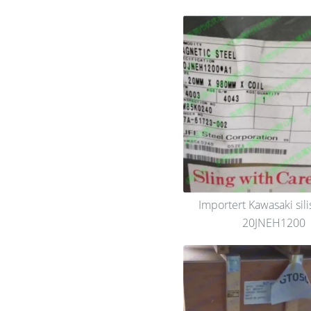
Importert Kawasaki sili
20JNEH1200