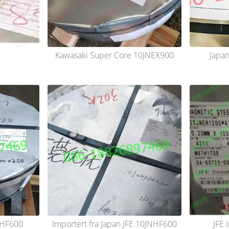
Kawasaki Super Core 10JNEX900
Japan
NHF600
Importert fra Japan JFE 10JNHF600
JFE