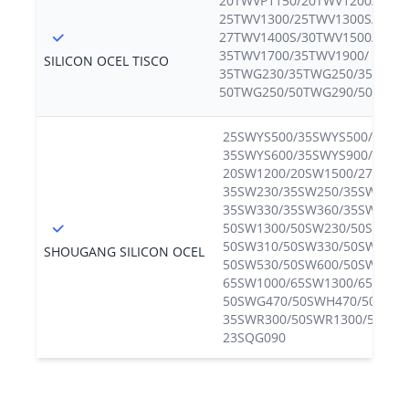
20TWVP1150/20TWV1200/20TW
25TWV1300/25TWV1300S/27TW
27TWV1400S/30TWV1500/30TW
35TWV1700/35TWV1900/
SILICON OCEL TISCO
35TWG230/35TWG250/35TWG3
50TWG250/50TWG290/50TWG3
25SWYS500/35SWYS500/
35SWYS600/35SWYS900/50SW
20SW1200/20SW1500/27SW23
35SW230/35SW250/35SW270/
35SW330/35SW360/35SW400/
50SW1300/50SW230/50SW250
50SW310/50SW330/50SW350/
SHOUGANG SILICON OCEL
50SW530/50SW600/50SW700/
65SW1000/65SW1300/65SW60
50SWG470/50SWH470/50SWH6
35SWR300/50SWR1300/50SWR3
23SQG090