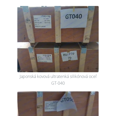
Japonská kovová ultratenká silikónová oceľ
GT-040