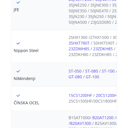
35JNE250 / 35JNE300 / 35JNE44
JFE
50JNE350 / 50JNE470 / 25JNE13
35JN230 / 35JN250 / 50JN230 /
50JNA500 / 23JGSD085 / 23JGH
25HX1300 /27HX1500 / 30HX15
35HXT780T
/ 50HXT590T / 50H
23ZDMH85 / 23ZDKH85
/ 23ZD
Nippon Steel
23ZDKH80 / 23ZDKH85 / 23ZDK
ST-050
/
ST-080
/
ST-100
/
ST-1
GT-080
/
GT-100
Nikkindenji
15CS1200HF
/
20CS1200HF
/
20
25CS1500HF/30CS1800HF
ČÍNSKA OCEL
B15AT1000/
B20AT1200
/B20AT
/
B20AV1300
/ B25AV1300/B27A