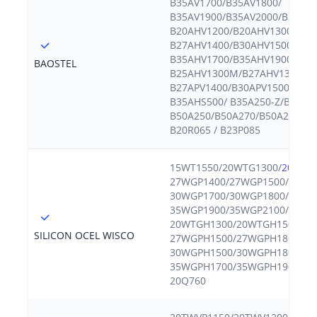
B35AV1700/B35AV1800/
B35AV1900/B35AV2000/B35AV2
B20AHV1200/B20AHV1300/
B27AHV1400/B30AHV1500/
B35AHV1700/B35AHV1900/
BAOSTEL
B25AHV1300M/B27AHV1300M/
B27APV1400/B30APV1500/ B35
B35AHS500/ B35A250-Z/B35A27
B50A250/B50A270/B50A290/B50
B20R065 / B23P085
15WT1550/20WTG1300/
20WTG
27WGP1400/27WGP1500/ 30WG
30WGP1700/30WGP1800/ 35WG
35WGP1900/35WGP2100/
20WTGH1300/20WTGH1500/
SILICON OCEL WISCO
27WGPH1500/27WGPH1800/
30WGPH1500/30WGPH1800/
35WGPH1700/35WGPH1900/ 23Q
20Q760