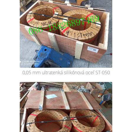
0,05 mm ultratenká silikónová oceľ ST-050