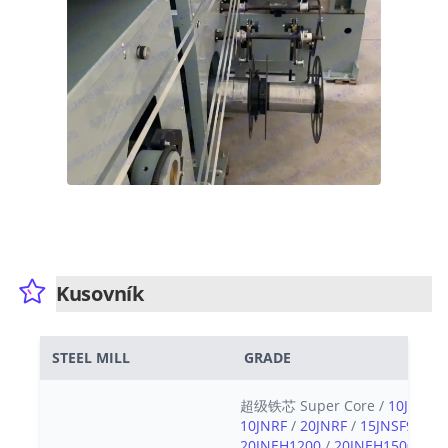
Kusovník
STEEL MILL
GRADE
超级铁芯 Super Core /
10JNEX9
10JNRF
/
20JNRF
/
15JNSF950
/
20JNEH1200
/
20JNEH1500
/
20