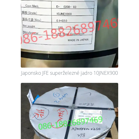
Japonsko JFE superželezné jadro 10JNEX900