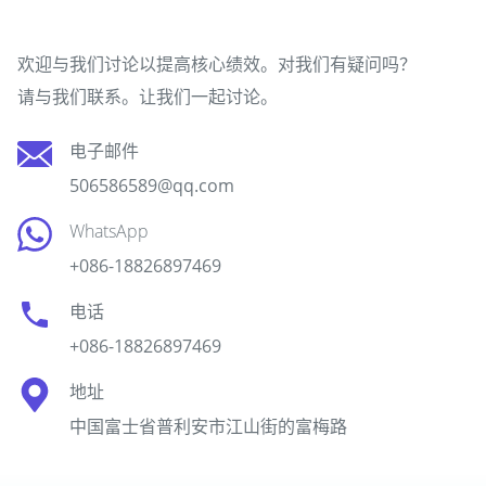
联系我们的团队
欢迎与我们讨论以提高核心绩效。对我们有疑问吗？
请与我们联系。让我们一起讨论。
电子邮件
506586589@qq.com
WhatsApp
+086-18826897469
电话
+086-18826897469
地址
中国富士省普利安市江山街的富梅路