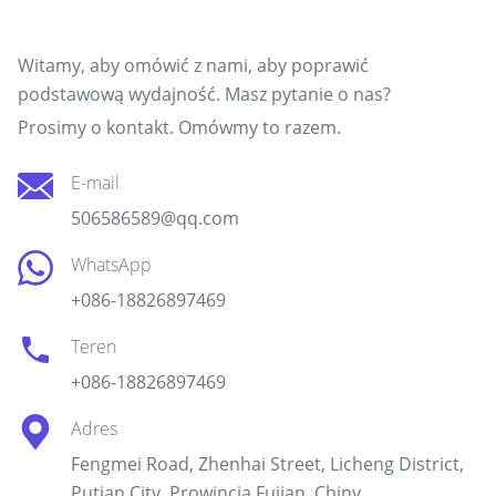
Skontaktuj się z naszym zespołem
Witamy, aby omówić z nami, aby poprawić
podstawową wydajność. Masz pytanie o nas?
Prosimy o kontakt. Omówmy to razem.
E-mail
506586589@qq.com
WhatsApp
+086-18826897469
Teren
+086-18826897469
Adres
Fengmei Road, Zhenhai Street, Licheng District,
Putian City, Prowincja Fujian, Chiny