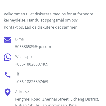
Kontakt vores team
Velkommen til at diskutere med os for at forbedre
kerneydelse. Har du et spørgsmål om os?
Kontakt os. Lad os diskutere det sammen.
E-mail
506586589@qq.com
Whatsapp
+086-18826897469
Tlf
+086-18826897469
Adresse
Fengmei Road, Zhenhai Street, Licheng District,
Putian City, Fujian -provinsen, Kina