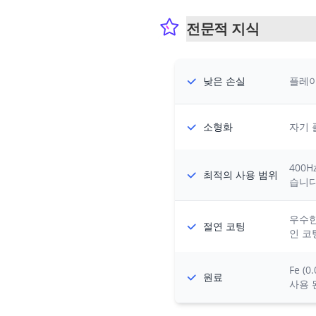
전문적 지식
낮은 손실
플레이
소형화
자기 
400
최적의 사용 범위
습니다
우수한
절연 코팅
인 코
Fe (
원료
사용 