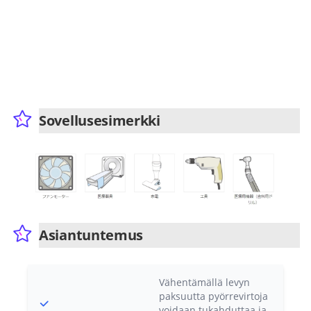
Sovellusesimerkki
Asiantuntemus
Vähentämällä levyn
paksuutta pyörrevirtoja
voidaan tukahduttaa ja