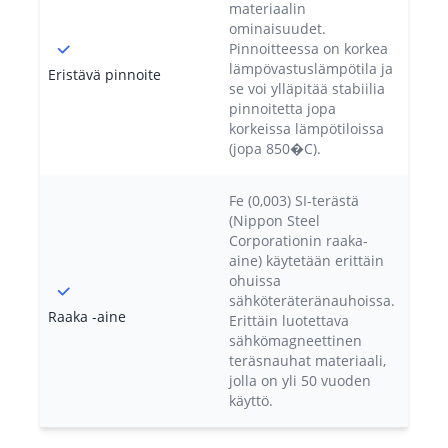
materiaalin
ominaisuudet.
Pinnoitteessa on korkea
lämpövastuslämpötila ja
Eristävä pinnoite
se voi ylläpitää stabiilia
pinnoitetta jopa
korkeissa lämpötiloissa
(jopa 850�C).
Fe (0,003) SI-terästä
(Nippon Steel
Corporationin raaka-
aine) käytetään erittäin
ohuissa
sähköteräteränauhoissa.
Raaka -aine
Erittäin luotettava
sähkömagneettinen
teräsnauhat materiaali,
jolla on yli 50 vuoden
käyttö.