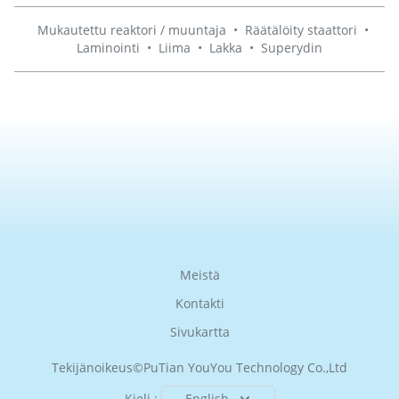
Mukautettu reaktori / muuntaja
•
Räätälöity staattori
•
Laminointi
•
Liima
•
Lakka
•
Superydin
Meistä
Kontakti
Sivukartta
Tekijänoikeus©
PuTian YouYou Technology Co.,Ltd
Kieli :
English