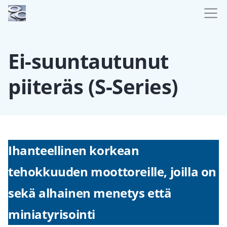
Ei-suuntautunut
piiteräs (S-Series)
Ihanteellinen korkean
tehokkuuden moottoreille, joilla on
sekä alhainen menetys että
miniatyrisointi